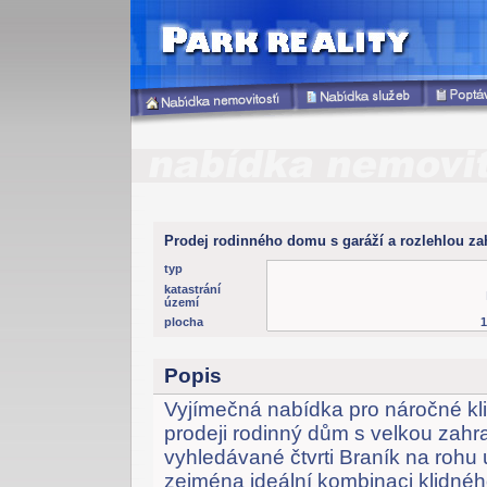
Prodej rodinného domu s garáží a rozlehlou zah
typ
katastrání
území
plocha
Popis
Vyjímečná nabídka pro náročné klie
prodeji rodinný dům s velkou zah
vyhledávané čtvrti Braník na rohu u
zejména ideální kombinaci klidnéh