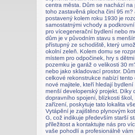
centra města. Dům se nachází na
toho zastavěná plocha činí 95 m?
postavený kolem roku 1930 je roz
samostatnými vchody a podkrovní m
pro vícegenerační bydlení nebo mo
dům je v původním stavu s menší
přístupný ze schodiště, který umo
okolní zeleň. Kolem domu se rozpr
místem pro odpočinek, hry s dětm
pozemku je garáž o velikosti 30 m?
nebo jako skladovací prostor. Dům
celkové rekonstrukce nabízí tent
nové majitele, kteří hledají bydlen
menší developerský projekt. Díky d
dopravního spojení, blízkosti škol
zařízení, poskytuje tato lokalita v
Vytápění je zajištěno plynovým kot
G, což indikuje především starší 
příležitost a kontaktujte nás pro v
vaše pohodlí a profesionálně vá