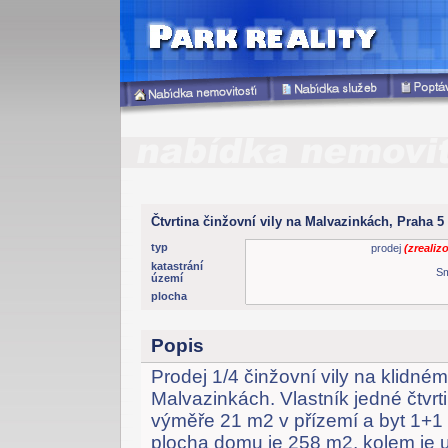
Čtvrtina činžovní vily na Malvazinkách, Praha 5
typ
prodej
(zrealiz
katastrání
S
území
plocha
Popis
Prodej 1/4 činžovní vily na klidném
Malvazinkách. Vlastník jedné čtvrt
výměře 21 m2 v přízemí a byt 1+1 
plocha domu je 258 m2, kolem je 