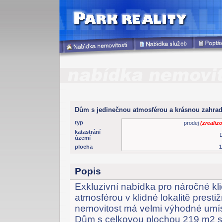
Dům s jedinečnou atmosférou a krásnou zahrad
typ
prodej
(zrealiz
katastrání
území
plocha
Popis
Exkluzivní nabídka pro náročné kl
atmosférou v klidné lokalitě presti
nemovitost má velmi výhodné umís
Dům s celkovou plochou 219 m2 se 