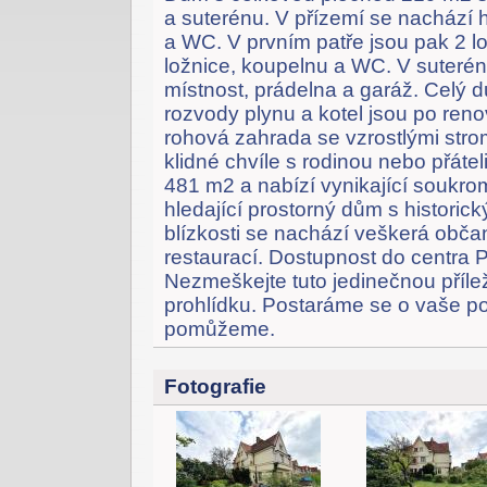
a suterénu. V přízemí se nachází h
a WC. V prvním patře jsou pak 2 lo
ložnice, koupelnu a WC. V suterén
místnost, prádelna a garáž. Celý
rozvody plynu a kotel jsou po renova
rohová zahrada se vzrostlými stro
klidné chvíle s rodinou nebo přát
481 m2 a nabízí vynikající soukrom
hledající prostorný dům s historick
blízkosti se nachází veškerá obč
restaurací. Dostupnost do centra 
Nezmeškejte tuto jedinečnou příleži
prohlídku. Postaráme se o vaše p
pomůžeme.
Fotografie