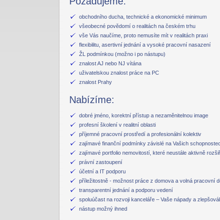
Požadujeme:
obchodního ducha, technické a ekonomické minimum
všeobecné povědomí o realitách na českém trhu
vše Vás naučíme, proto nemusíte mít v realitách praxi
flexibilitu, asertivní jednání a vysoké pracovní nasazení
ŽL podmínkou (možno i po nástupu)
znalost AJ nebo NJ vítána
uživatelskou znalost práce na PC
znalost Prahy
Nabízíme:
dobré jméno, korektní přístup a nezaměnitelnou image
profesní školení v realitní oblasti
příjemné pracovní prostředí a profesionální kolektiv
zajímavé finanční podmínky závislé na Vašich schopnostec
zajímavé portfolio nemovitostí, které neustále aktivně rozš
právní zastoupení
účetní a IT podporu
příležitostně - možnost práce z domova a volná pracovní do
transparentní jednání a podporu vedení
spoluúčast na rozvoji kanceláře – Vaše nápady a zlepšovák
nástup možný ihned